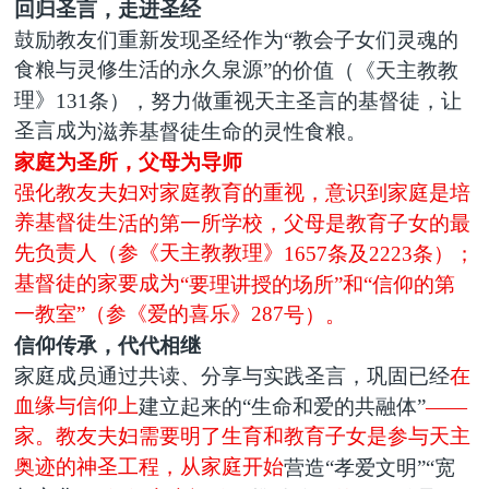
回归圣言，
走进
圣经
鼓励教友们重新发现圣经作为
“
教会子女们灵魂的
食粮与灵修生活的永久泉源
”
的价值（
《天主教教
理》
131
条）
，努力做重视天主圣言的基督徒，
让
圣言成为
滋养基督徒
生命的
灵性
食粮。
家庭为圣所，父母为导师
强化教友夫妇对家庭教育的重视，意识到家庭是培
养基督徒生
活的第一所学校，父母是教育子女的最
先负责人（参《天主教教理》
1657条及2223
条
）；
基督徒的家要成为
“要理讲授的场所”和“信仰的第
一教室”（参《爱的喜乐》287
号
）。
信仰传承，代代相继
家庭
成员
通过共读、分享与实践圣言，
巩固已经
在
血缘与信仰上
建立起来的
“生命和爱的共融体”
——
家。教友夫妇需要明了生育和教育子女是参与天主
奥迹的神圣工程，从家庭开始
营造
“孝爱文明”“宽