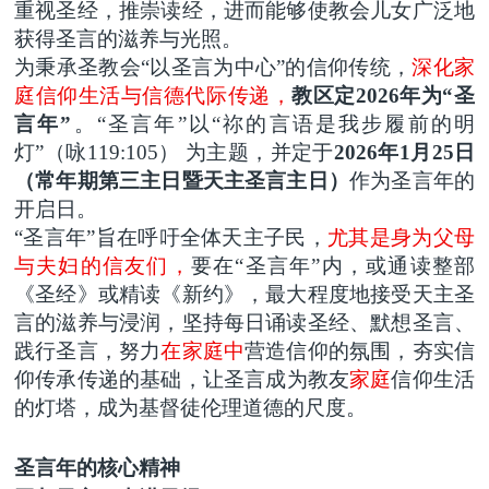
重视圣经，推崇读经，进而能够使教会儿女广泛地
获得圣言的滋养与光照。
为秉承圣教会
“以圣言为中心”的信仰传统，
深化家
庭信仰生活与信德代际传递，
教区定
2026年为“圣
言年”
。
“圣言年
”以“
祢
的言语是我步履前的明
灯
”（咏119:105） 为主题，并
定于
2026年1月25日
（常年期第三主日暨天主
圣言主日
）
作为圣言年的
开启日
。
“圣言年”旨在呼吁全体天主子民，
尤其是身为父母
与夫妇的信友们，
要在
“圣言年”内，或通读整部
《圣经》或精读《新约》，最大程度地接受天主圣
言的滋养与浸润，坚持每日诵读圣经、默想圣言、
践行圣言，努力
在家庭中
营造信仰的氛围，夯实
信
仰传承传递的
基础
，
让圣言成为教友
家庭
信仰生活
的灯塔，成为基督徒伦理道德的尺度。
圣言年的核心精神