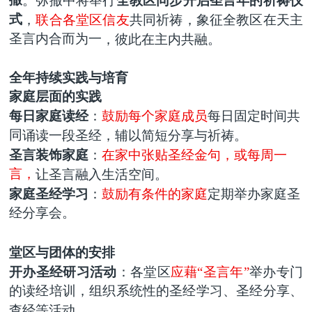
撒
。弥撒中
将
举行
全教区同步开启圣言年的祈祷仪
式
，
联合各堂区信友
共同祈祷，象征全教区在天主
圣言内合而为一
，彼此在主内共融
。
全年持续实践与培育
家庭层面的实践
每
日
家庭读经
：
鼓励
每个家庭成员
每日固定时间
共
同
诵读一段圣经，辅以简短分享与祈祷。
圣言装饰家庭
：
在家中张贴圣经金句，或
每周一
言，
让圣言融入生活空间。
家庭圣经
学习
：
鼓励有条件的家庭
定期举办家庭圣
经分享会。
堂区与团体的安排
开办圣经研
习活动
：各堂区
应藉
“圣言年”
举办专门
的读经培训，组织系统性的圣经学习、圣经分享、
查经等活动。