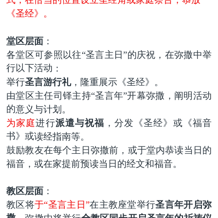
式，在恰当的位置设立圣经角或家庭祭台，恭放
《圣经》。
堂区层面
：
各堂区
可
参照以
往
“
圣言主日
”的庆祝，在
弥撒中
举
行以下活动
：
举行
圣言游行礼
，隆重展示《圣经》。
由堂区主任司铎
主持
“
圣言
年
”开幕弥撒
，阐明
活动
的
意义与计划。
为家庭
进行
派遣与祝福
，分发
《圣经》或《福音
书》或
读经指南等。
鼓励教友在
每个主日
弥撒
前
，
或
于堂内恭读
当日的
福音
，或在家提前预读当日的经文和福音。
教区层面
：
教区将
于
“
圣言主日
”
在主教座堂举行
圣言年开启弥