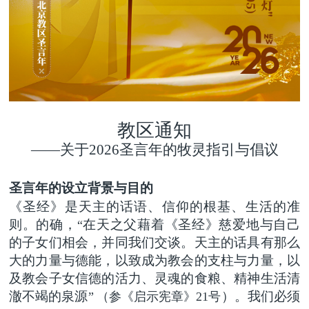
教区通知
——
关于
2026
圣言年的牧灵指引与倡议
圣言年的
设立背景与目的
《圣经》是天主的话语、信仰的根基、生活的准
则。的确，
在天之父藉着《圣经》慈爱地与自己
“
的子女们相会，并同我们交谈。天主的话具有那么
大的力量与德能，以致成为教会的支柱与力量，以
及教会子女信德的活力、灵魂的食粮、精神生活清
澈不竭的泉源
）。我们必须
”
（参《启示宪章》
21号