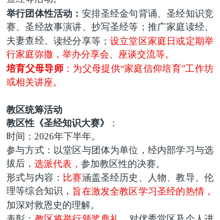
举行团体性活动：
安排圣经金句背诵、圣经知识竞
赛、圣经故事演讲、抄写圣经等；推广家庭读经、
夫妻查经、
读经
分享等；
设立堂区家庭日或定期举
行家庭弥撒，举办分享会、座谈交流等。
培育父母导师
：为父母提供
“
家庭信仰培育
”
工作坊
或
相关
讲
座
。
教区统筹活动
教区性《圣经知识大赛》
：
时间
：
2026年下半年。
参与方式：以堂区与团体为单位，经内部学习与选
拔后，
选派代表，
参加教区性的决赛。
形式与内容：
比赛
涵盖圣经历史、人物、教导、伦
理等综合知识，
旨在激发全教区学习圣经的热情，
加深对救恩史的理解。
表彰
：
教区将举行颁奖典礼，
对优秀堂区及个人进