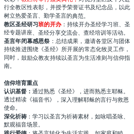
行全教区性表彰，并授予荣誉证书及纪念品，以此
树立热爱圣言、勤学圣言的
典范
。
教区圣经研习
班
的开办
：持续开办圣经学习班
、
圣
经专题讲座
、圣经分享交流会、查经培训
等活动。
圣言年闭幕感恩祭
：总结成果
，邀请各堂区与团体
持续推进围绕《圣经》所开展的常态化牧灵工作，
同时，
鼓励
众教友
持续以圣言为生活准则
与信仰指
南。
信仰培育重点
认识基督：
通过
熟悉《圣经》，进而熟悉主耶稣。
透过精读《
福音书
》
，深入理解耶稣的
言行
与救恩
使命。
深化祈祷
：学习以圣言为祈祷素材，如
咏唱
圣咏、
默观福音场景。
践行爱德
：将圣言转化为
生活实践
，如家庭和睦、