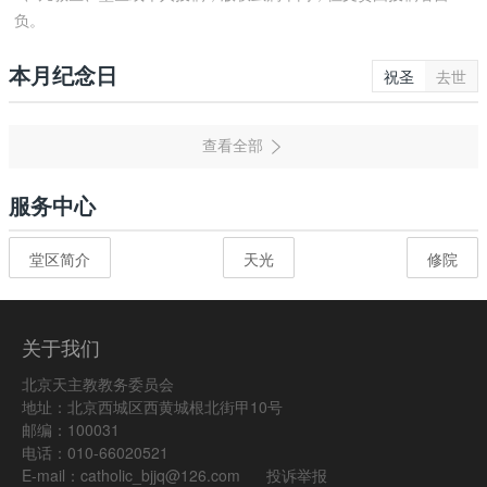
负。
本月纪念日
祝圣
去世
服务中心
堂区简介
天光
修院
关于我们
北京天主教教务委员会
地址：北京西城区西黄城根北街甲10号
邮编：100031
电话：010-66020521
E-mail：catholic_bjjq@126.com
投诉举报