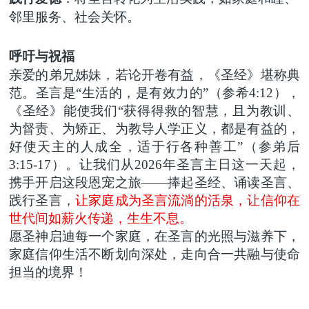
邻里服务、社会关怀。
呼吁与祝福
亲爱的弟兄姊妹，
若论开卷有益，《圣经》堪称典
范。
圣言是
“
生活的，是有效力的
”
（
参
希
4:12）
，
《圣经》能使我们
“获得得救的智慧，且为教训、
为督责、为矫正、为教导人学正义，都是有益的，
好使天主的人成全，适于行各种善工”（参弟后
3:15-17）
。让我们从
2026年
圣言主日这一天起，
携手开启这段恩宠
之
旅
——捧
起圣经
、
诵读
圣言
、
践行
圣言，
让家庭成为圣言流淌的
活泉
，让信仰在
世代间如薪火传递
，生生不息
。
愿圣神启迪每一个家庭，在圣言的光照
与滋养
下
，
家庭信仰生活不断划向深处，
走向
合一
共融与使命
担当的境界
！