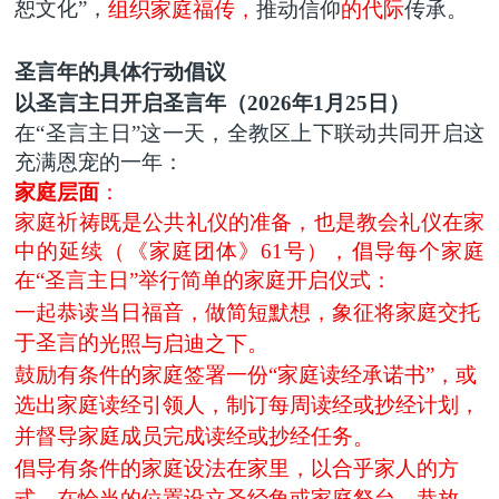
恕文化”，
组织家庭福传，
推动信仰
的代际
传承。
圣言年的具体行动倡议
以圣言主日开启圣言年（
2026年1月25日）
在
“
圣言主日
”
这一天，全教区上下联动共同开启
这
充满
恩宠的一年：
家庭层面
：
家庭祈祷既是公共礼仪的准备，也是教会礼仪在家
中的延续（《家庭团体》
61号），倡导
每个家庭
在
“
圣言主日
”
举行简单的家庭开启仪式
：
一起
恭读当日福音
，做简短默想，
象征将家庭交托
于圣言的
光照与启迪
之下
。
鼓励有条件的家庭签
署一份
“家庭读经承诺书”
，或
选出家庭读经引领人，制订每周读经或抄经计划，
并督导家庭成员完成读经或抄经任务
。
倡导有条件的家庭设法在家里，以合乎家人的方