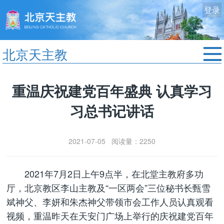
登录
北京天主教
首页
重温庆祝建党百年盛典 认真学习
教区动态
习总书记讲话
修院生活
认识天主
2021-07-05 阅读量：2250
艺术欣赏
服务中心
2021年7月2日上午9点半，在北堂主教府多功
政策法规
厅，北京教区李山主教及“一区两会”三位秘书长甄雪
时事新闻
斌神父、李妍和朱杰神父带领市会工作人员认真观看
视频，重温昨天在天安门广场上举行的庆祝建党百年