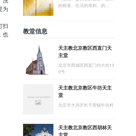
、洗
的根基、生活的准则。的
是为
确，“在天之父藉着《圣经》
慈爱地与自己的子女们相会，
并同我们交谈。天主的话具有
打扫
教堂信息
那么大的力量与德能，以致成
，也
为教会的支柱与力量，以及教
会子女信德的活力、灵魂的食
天主教北京教区西直门天
粮、精神生活清澈不竭的泉
主堂
源” (参《启示宪章》21号)。
我们必须重视圣经，推崇读
北京市西城区西直门内大街13
经，进而能够使教会儿女广泛
0号
地获得圣言的滋养与光照为秉
承圣教会"以圣言为中心"的信
天主教北京教区牛坊天主
仰传统，深化家庭信仰生活与
信德代际传递，北京教区定20
堂
26年为"圣言年"。"圣言
北京市大兴区长子营镇牛坊村
年"以"祢的言语是我步履前的
明灯"(咏119:105) 为主题，并
定于2026年1月25日(常年期
第三主日暨天主圣言主日)作
天主教北京教区西胡林天
为圣言年的开启日。
主堂