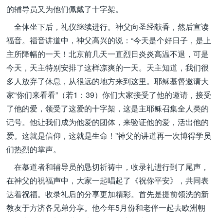
的辅导员又为他们佩戴了十字架。
全体坐下后，礼仪继续进行。神父向圣经献香，然后宣读
福音。福音讲道中，神父高兴的说：“今天是个好日子，是上
主所降幅的一天！北京前几天一直烈日炎炎高温不退，可是
今天，天主特别安排了这样凉爽的一天。天主知道，我们很
多人放弃了休息，从很远的地方来到这里。耶稣基督邀请大
家“你们来看看”（若1：39）你们大家接受了他的邀请，接受
了他的爱，领受了这爱的十字架，这是主耶稣召集全人类的
记号。他让我们成为他爱的团体，来验证他的爱，活出他的
爱。这就是信仰，这就是生命！”神父的讲道再一次博得学员
们热烈的掌声。
在慕道者和辅导员的恳切祈祷中，收录礼进行到了尾声，
在神父的祝福声中，大家一起唱起了《祝你平安》，共同表
达着祝福。收录礼后的分享更加精彩。首先是提前领洗的新
教友于方济各兄弟分享。他今年5月份和老伴一起去欧洲朝