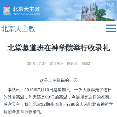
登录
北京天主教
首页
北堂慕道班在神学院举行收录礼
教区动态
修院生活
2010-07-27 北京教区 阅读量：6852
认识天主
艺术欣赏
这是上主降福的一天
服务中心
本站讯：2010年7月10日是星期六。一夜大雨驱走了连日
政策法规
的酷暑高温，昨天还是39℃的高温，今晨却是这样的凉爽。
时事新闻
感谢天主，我们北堂32期慕道班一行80余人来到北京神哲学
院朝圣并举行收录礼。