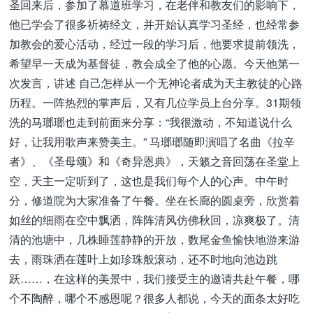
圣回来后，参加了慕道班学习，在老伴和教友们的影响下，
他已学会了很多祈祷经文，并开始认真学习圣经，也经常参
加教会的爱心活动，经过一段的学习后，他要求提前领洗，
希望早一天成为基督徒，教会成全了他的心愿。今天他第一
次发言，讲述 自己怎样从一个无神论者成为天主教徒的心路
历程。一阵热烈的掌声后，又有几位学员上台分享。31期领
洗的马瑯瑯也走到前面来分享：“我很激动，不知道说什么
好，让我用歌声来赞美主。” 马瑯瑯随即演唱了名曲《拉辛
者》、《圣母颂》和《奇异恩典》，天籁之音回荡在圣堂上
空，天主一定听到了，这也是我们每个人的心声。中午时
分，修道院为大家准备了午餐。坐在长廊的圆桌旁，欣赏着
如丝的细雨在空中飘洒，阵阵清风仿佛秋回，凉爽极了。清
清的池塘中，几株睡莲静静的开放，数尾金鱼愉快地游来游
去，雨珠洒在莲叶上如珍珠般滚动，还不时地向池边跳
跃……，在这样的美景中，我们接受主的邀请共赴午餐，哪
个不陶醉，哪个不感恩呢？很多人都说，今天的面条太好吃