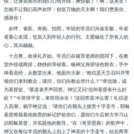
快，让身居闹市的我们心情开阔，爽快极了！啊，这美景！
怎能不让我们高声欢呼：创造万物的天主啊！我们赞美你、
感谢你！
欢呼、雀跃、奔跑、拍照，年轻的学员们兴奋至极，年老
者童心未泯，也加入到年轻人的行列。主爱融化了所有人的
心，其乐融融。
十点整，收录礼开始。学员们在辅导老师的陪同下，在教
堂外排成两排，静静的等候着。杨神父身穿绿色祭衣，手中
捧着圣经，从教堂出来。他面向大家：“相信是天主召叫并带
领你们来到教会，请问，你们向教会求什么？”“求信德，成
为基督徒。”慕道者齐声回答。神父又问“信仰基督有什么好
处？”“今世得平安，来世得永生！”这回答直冲云霄！礼仪进
入高潮，杨宇神父说：“请你们在额头上接受十字圣号，耶稣
基督将藉着他救恩的标记护佑你们，愿你们今后努力学习认
识耶稣基督，并实践他的教导。”在《奇异恩典》的歌声中，
神父在每位学员的额头上划上了神圣的十字圣号，站在两旁