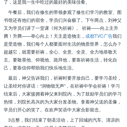
了，这是我一生中吃过的最好的美味佳肴。
午餐后，我们在修生的带领参观了修生们学习的教室、图
书馆还有他们的宿舍，学员们兴奋极了。下午两点，刘神父
又为学员们讲了一堂课《何为祈祷》。 祈祷——向上主升
腾！升腾——举心向上！天主是造物主，
成都TVC广告
我们
是受造物，我们每个人都要面对生活的物质世界，怎么办？
超越它，就需要祈祷，全心、全意、全灵、全力地恭敬天
主。要敬畏他、仰视他、跪拜他，要靠祈祷生活，转化自
己，要靠信仰帮助我们快乐地生活。
最后，神父告诉我们，祈祷时要开放自己，要学习圣经，
让圣经对你讲话：“润物细无声”，在祈祷中学会祈祷！学习
结束后，大家簇拥着神父来到院内，为了鼓励学员们的学习
热情，刘院长高兴的为大家分发圣物。拿着神父送的圣像，
学员们开心的笑了。在欢声笑语中大家合影留念。
3点整，我们结束了朝圣活动，上了回城的汽车。清凉的