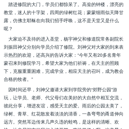
踏进修院的大门，学员们都惊呆了。高耸的钟楼，漂亮的
教堂，迷人的十字架，四周的绿树红花；蒙蒙细雨似天降甘
露，仿佛主耶稣在向我们招手呼唤，这不是天堂又是什么
呢？
大家迫不及待的进入圣堂，杨宇神父和修道院常务副院长
刘振田神父分别向学员介绍了修院。刘神父对大家的到来表
示热烈的欢迎，还高兴的告诉大家：“今年又有20多名青年
蒙召来到修院学习，希望大家为他们祈祷，在天主的照顾
下，克服重重困难，完成学业，相应天主的召叫，成为教会
合格的牧者。”
因时间还早，刘神父邀请大家到学院旁的“郊野公园”游
玩，让学员、老师、代父母们在美好的大自然中相互交流，
彼此分享，增进友谊，感受天主的爱。雨后的公园太美了，
绿树、青草、红花散发着淡淡的清香，一条弯弯的甬道伸向
远方。突然耳边传来几声久违的蛙鸣，是这样的清晰、欢