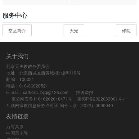
服务中心
堂区简介
天光
修院
关于我们
北京天主教教务委员会
地址：北京西城区西黄城根北街甲10号
邮编：100031
电话：010-66020521
E-mail：catholic_bjjq@126.com
投诉举报
京公网安备11010202010471号
京ICP备2022033061号-1
互联网宗教信息服务许可证 编号：京（2022）0000040
友情链接
万有真原
中国天主教