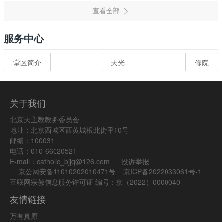
服务中心
堂区简介
天光
修院
关于我们
北京天主教教务委员会
地址：北京西城区西黄城根北街甲10号
邮编：100031
电话：010-66020521
E-mail：catholic_bjjq@126.com
投诉举报
京公网安备11010202010471号
京ICP备2022033061号-1
互联网宗教信息服务许可证 编号：京（2022）0000040
友情链接
万有真原