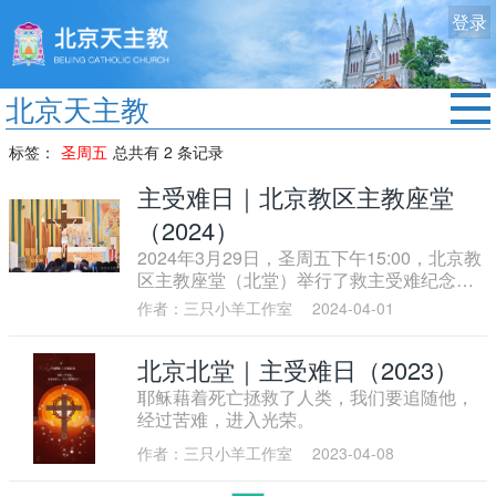
登录
北京天主教
首页
标签：
圣周五
总共有 2 条记录
教区动态
主受难日｜北京教区主教座堂
修院生活
（2024）
2024年3月29日，圣周五下午15:00，北京教
认识天主
区主教座堂（北堂）举行了救主受难纪念仪
式。
艺术欣赏
作者：三只小羊工作室
2024-04-01
服务中心
北京北堂｜主受难日（2023）
政策法规
耶稣藉着死亡拯救了人类，我们要追随他，
经过苦难，进入光荣。
时事新闻
作者：三只小羊工作室
2023-04-08