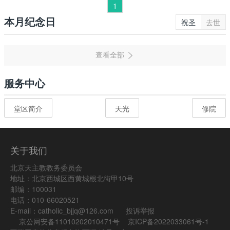
1
本月纪念日
祝圣
去世
服务中心
堂区简介
天光
修院
关于我们
北京天主教教务委员会
地址：北京西城区西黄城根北街甲10号
邮编：100031
电话：010-66020521
E-mail：catholic_bjjq@126.com
投诉举报
京公网安备11010202010471号
京ICP备2022033061号-1