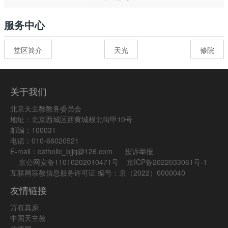
服务中心
堂区简介
天光
修院
关于我们
北京天主教教务委员会
地址：北京西城区西黄城根北街甲10号
邮编：100031
电话：010-66020521
E-mail：catholic_bjjq@126.com
投诉举报
京公网安备11010202010471号
京ICP备2022033061号-1
互联网宗教信息服务许可证 编号：京（2022）0000040
友情链接
万有真原
中国天主教