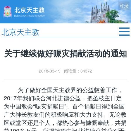
登录
北京天主教
首页
关于继续做好赈灾捐献活动的通知
教区动态
修院生活
2018-03-19 阅读量：34372
认识天主
艺术欣赏
为了做好全国天主教界的公益慈善工作，
服务中心
2017年我们联合河北进德公益，把圣枝主日定
政策法规
为中国教会“赈灾捐献日”。首个捐献日得到全国
广大神长教友们的积极响应和大力支持。无论教
时事新闻
区或堂区还是个人，都热心参与慷慨奉献，共捐
款100多万元。所捐款项由河北进德公益分别于