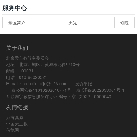
服务中心
堂区简介
天光
修院
关于我们
北京天主教教务委员会
地址：北京西城区西黄城根北街甲10号
邮编：100031
电话：010-66020521
E-mail：catholic_bjjq@126.com
投诉举报
京公网安备11010202010471号
京ICP备2022033061号-1
互联网宗教信息服务许可证 编号：京（2022）0000040
友情链接
万有真原
中国天主教
信德网