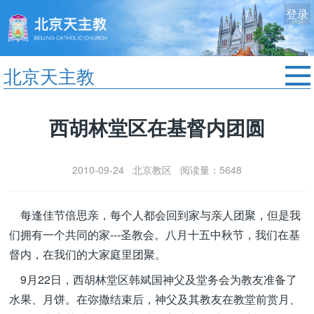
登录
北京天主教
首页
西胡林堂区在基督内团圆
教区动态
修院生活
2010-09-24 北京教区 阅读量：5648
认识天主
艺术欣赏
每逢佳节倍思亲，每个人都会回到家与亲人团聚，但是我
服务中心
们拥有一个共同的家---圣教会。八月十五中秋节，我们在基
政策法规
督内，在我们的大家庭里团聚。
时事新闻
9月22日，西胡林堂区韩斌国神父及堂务会为教友准备了
水果、月饼。在弥撒结束后，神父及其教友在教堂前赏月、