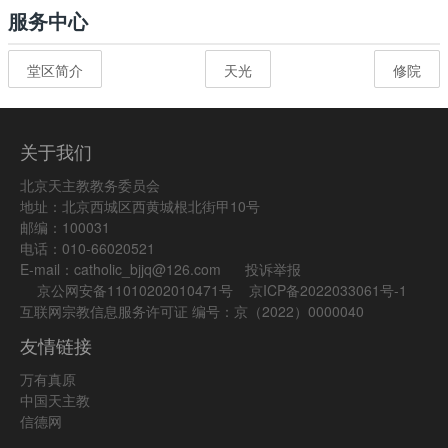
服务中心
堂区简介
天光
修院
关于我们
北京天主教教务委员会
地址：北京西城区西黄城根北街甲10号
邮编：100031
电话：010-66020521
E-mail：catholic_bjjq@126.com
投诉举报
京公网安备11010202010471号
京ICP备2022033061号-1
互联网宗教信息服务许可证 编号：京（2022）0000040
友情链接
万有真原
中国天主教
信德网