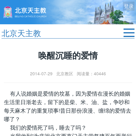
登录
北京天主教
首页
唤醒沉睡的爱情
教区动态
修院生活
2014-07-29 北京教区 阅读量：40446
认识天主
艺术欣赏
有人说婚姻是爱情的坟墓，因为爱情在漫长的婚姻
服务中心
生活里日渐老去，留下的是柴、米、油、盐，争吵和
政策法规
每天麻木了的重复琐事!昔日那份浪漫、缠绵的爱情去
哪了？
时事新闻
我们的爱情死了吗，睡去了吗？
当我收到“为庆祝北京西直门天主堂复建百年而举行