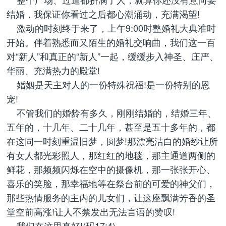
结婚，我保证你看过之后都心潮涌动，充满渴望!
激动的时刻终于来了，上午9:00时整婚礼大典准时
开始。伴着熟悉而又陌生的婚礼交响曲，我们这一百
对“新人”和真正的“新人”一起，缓缓步入神圣、庄严、
华丽、充满热力的殿堂!
婚姻是天主对人的一份特殊祝福!是一份特别的恩
宠!
不管我们的婚龄有多久，刚刚结婚的，结婚三年、
五年的，十几年、二十几年，甚至是五十多年的，都
在这同一时刻重温旧梦，圆梦!那漂亮洁白的婚纱让所
有女人都光彩照人，那红红的地毯，那主通道两侧的
鲜花，那频频闪烁在空中的摄像机，那一张张开心、
喜乐的笑脸，那幸福地等在祭台前的可爱的神父们，
那些热情服务的主内的儿女们，让这座飘满芳香的圣
堂空前高涨!让人不禁发出无法言语的赞叹!
我们在这里真好!(玛17:4)