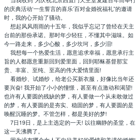
的庆典活动‘一生誓言的喜乐’百对金婚祝福礼”的邀请
时，我的心开始了骚动。
想起风风雨雨的十五年，我似乎忘记了曾经在天主
台前的那份承诺。那时年少轻狂，不懂其中滋味。如
今一路走来，多少心酸，多少坎坷，多少泪!
我想每一个热爱生活，愿意追求幸福，愿意承行主
旨的人都愿意重新回到爱里面，回到耶稣基督那宝
贵、丰富、至纯、至高的伟大爱情里面!
看婚纱、试婚纱，给老公买新衣服，好像比当年还
要兴奋! 我开始了小小的憧憬，甚至有点激动和渴望!
也许有人要圆的残缺的梦，有人要做一个从未敢做过
的梦，有人要圆的是夯实、稳固的梦，有人要圆的是
唤醒沉睡的梦。不管怎样，都是美好的梦!
7日19日，是上主选定的一天! 以往幽静的圣堂，在
这一天沸腾了。
因为没有哪个女人不向往美好的爱情和美满的婚姻!