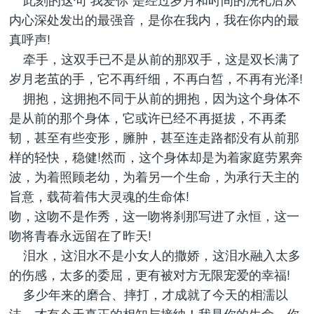
内心深处发出的最强音，是你在我内，我在你内的最
真呼声!
牵手，这双手已不是从前的那双手，这是双长满了
岁月老茧的手，它不再纤细，不再白皙，不再有光泽!
拥抱，这拥抱不同于从前的拥抱，因为这个身体不
是从前的那个身体，它或许已经不再挺拔，不再柔
韧，甚至有些变形，臃肿，甚至连走路都没有从前那
样的轻快，稳健!然而，这个身体却是为着家庭劳累奔
波，为着照顾老幼，为着另一个生命，为承行天主的
旨意，载荷着伟大灵魂的生命体!
吻，这吻不是作秀，这一吻将刹那写进了永恒，这一
吻将青春永远留在了昨天!
泪水，这泪水不是小女人的撒娇，这泪水融入太多
的伤感，太多的委屈，更有被对方无限宠爱的幸福!
多少年来的磨合、摔打，才成就了今天的相濡以
沫，才有今天真正的相知与接纳！我是你的生命，你