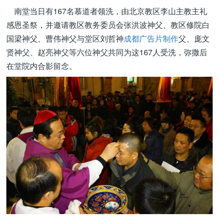
南堂当日有167名慕道者领洗，由北京教区李山主教主礼
感恩圣祭，并邀请教区教务委员会张洪波神父、教区修院白
国梁神父、曹伟神父与堂区刘哲神
成都广告片制作
父、庞文
贤神父、赵亮神父等六位神父共同为这167人受洗，弥撒后
在堂院内合影留念。