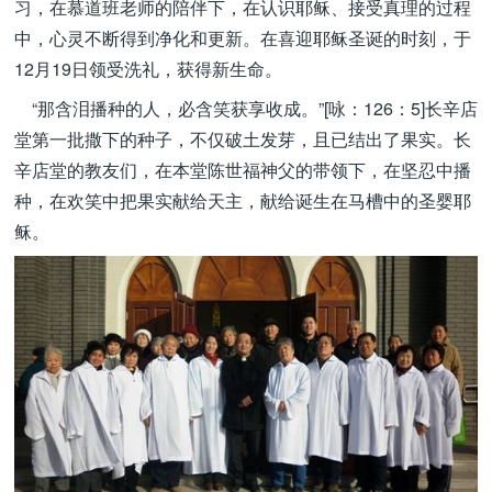
习，在慕道班老师的陪伴下，在认识耶稣、接受真理的过程
中，心灵不断得到净化和更新。在喜迎耶稣圣诞的时刻，于
12月19日领受洗礼，获得新生命。
“那含泪播种的人，必含笑获享收成。”[咏：126：5]长辛店
堂第一批撒下的种子，不仅破土发芽，且已结出了果实。长
辛店堂的教友们，在本堂陈世福神父的带领下，在坚忍中播
种，在欢笑中把果实献给天主，献给诞生在马槽中的圣婴耶
稣。