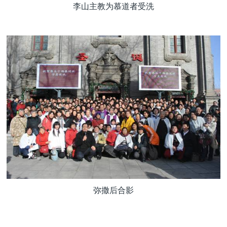
李山主教为慕道者受洗
弥撒后合影