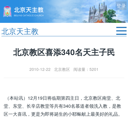
登录
北京天主教
首页
北京教区喜添340名天主子民
教区动态
修院生活
2010-12-22 北京教区 阅读量：5201
认识天主
艺术欣赏
服务中心
（本站讯）12月19日将临期第四主日，北京教区南堂、北
政策法规
堂、东堂、长辛店教堂等共有340名慕道者领洗入教，是教
时事新闻
区一大喜讯，更是为即将诞生的小耶稣献上最美好的礼品。